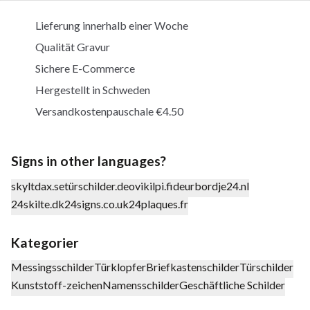
Lieferung innerhalb einer Woche
Qualität Gravur
Sichere E-Commerce
Hergestellt in Schweden
Versandkostenpauschale €4.50
Signs in other languages?
skyltdax.se
türschilder.de
ovikilpi.fi
deurbordje24.nl
24skilte.dk
24signs.co.uk
24plaques.fr
Kategorier
Messingsschilder
Türklopfer
Briefkastenschilder
Türschilder
Kunststoff-zeichen
Namensschilder
Geschäftliche Schilder