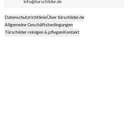
info@turschilder.de
Datenschutzrichtlinie
Über türschilder.de
Allgemeine Geschäftsbedingungen
Türschilder reinigen & pflegen
Kontakt
Klarna
Mastercard Logo
Visa Logo
Deutsche 
UPS
DHL