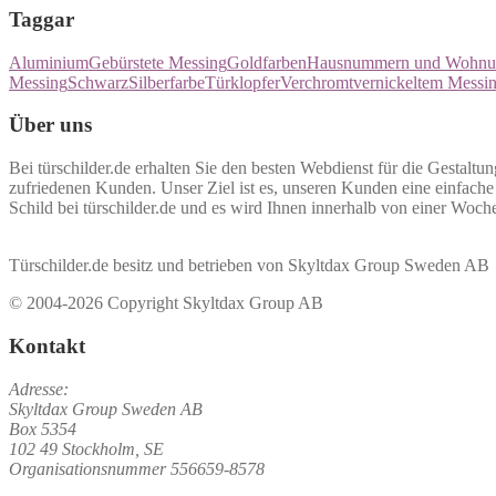
Taggar
Aluminium
Gebürstete Messing
Goldfarben
Hausnummern und Wohnung
Messing
Schwarz
Silberfarbe
Türklopfer
Verchromt
vernickeltem Messi
Über uns
Bei türschilder.de erhalten Sie den besten Webdienst für die Gestaltun
zufriedenen Kunden. Unser Ziel ist es, unseren Kunden eine einfache u
Schild bei türschilder.de und es wird Ihnen innerhalb von einer Woche
Türschilder.de besitz und betrieben von Skyltdax Group Sweden AB
© 2004-2026 Copyright Skyltdax Group AB
Kontakt
Adresse:
Skyltdax Group Sweden AB
Box 5354
102 49 Stockholm, SE
Organisationsnummer 556659-8578