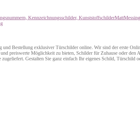
snummern, Kennzeichnungsschilder, Kunststoffschilder
Matt
Messin
ng
g und Bestellung exklusiver Türschilder online. Wir sind der erste Onli
nd preiswerte Möglichkeit zu bieten, Schilder für Zuhause oder den Arb
 zugeliefert. Gestalten Sie ganz einfach Ihr eigenes Schild, Türschild 