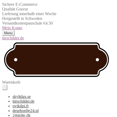
Sichere E-Commerce
Qualität Gravur
Lieferung innerhalb einer Woche
Hergestellt in Schweden
Versandkostenpauschale €4.50
Mein Konto
Menu
türschilder.de
Warenkorb
skyltdax.se
türschilder.de
ovikilpi.fi
deurbordje24.nl
24skilte.dk