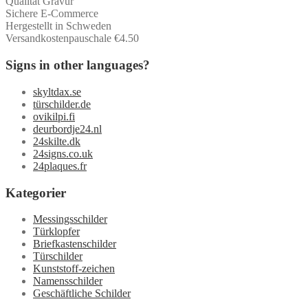
Qualität Gravur
Sichere E-Commerce
Hergestellt in Schweden
Versandkostenpauschale €4.50
Signs in other languages?
skyltdax.se
türschilder.de
ovikilpi.fi
deurbordje24.nl
24skilte.dk
24signs.co.uk
24plaques.fr
Kategorier
Messingsschilder
Türklopfer
Briefkastenschilder
Türschilder
Kunststoff-zeichen
Namensschilder
Geschäftliche Schilder