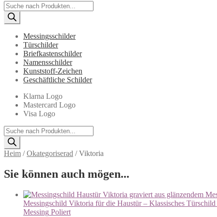
Products
search
Messingsschilder
Türschilder
Briefkastenschilder
Namensschilder
Kunststoff-Zeichen
Geschäftliche Schilder
Klarna Logo
Mastercard Logo
Visa Logo
Products
search
Heim
/
Okategoriserad
/
Viktoria
Sie können auch mögen...
Messingschild Viktoria für die Haustür – Klassisches Türschil
Messing
Poliert