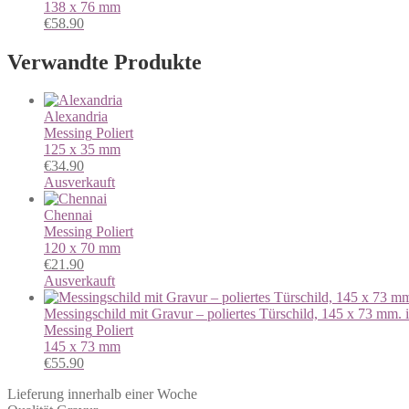
138 x 76 mm
€
58.90
Verwandte Produkte
Alexandria
Messing
Poliert
125 x 35 mm
€
34.90
Ausverkauft
Chennai
Messing
Poliert
120 x 70 mm
€
21.90
Ausverkauft
Messingschild mit Gravur – poliertes Türschild, 145 x 73 mm. 
Messing
Poliert
145 x 73 mm
€
55.90
Lieferung innerhalb einer Woche