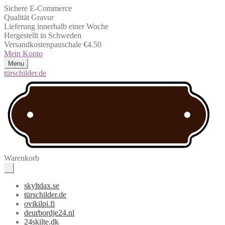
Sichere E-Commerce
Qualität Gravur
Lieferung innerhalb einer Woche
Hergestellt in Schweden
Versandkostenpauschale €4.50
Mein Konto
Menu
türschilder.de
Warenkorb
skyltdax.se
türschilder.de
ovikilpi.fi
deurbordje24.nl
24skilte.dk