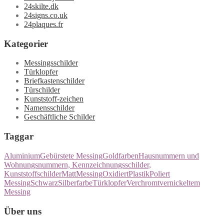
24skilte.dk
24signs.co.uk
24plaques.fr
Kategorier
Messingsschilder
Türklopfer
Briefkastenschilder
Türschilder
Kunststoff-zeichen
Namensschilder
Geschäftliche Schilder
Taggar
Aluminium
Gebürstete Messing
Goldfarben
Hausnummern und
Wohnungsnummern, Kennzeichnungsschilder,
Kunststoffschilder
Matt
Messing
Oxidiert
Plastik
Poliert
Messing
Schwarz
Silberfarbe
Türklopfer
Verchromt
vernickeltem
Messing
Über uns