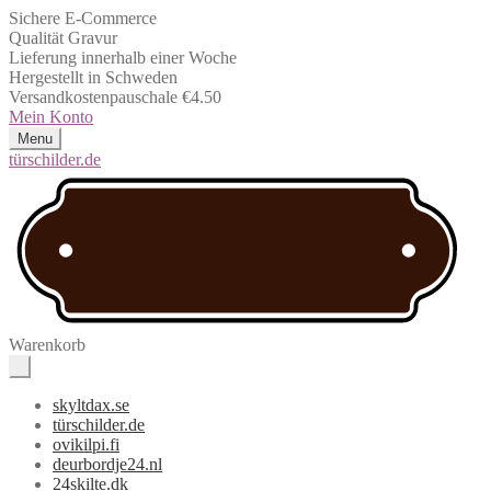
Sichere E-Commerce
Qualität Gravur
Lieferung innerhalb einer Woche
Hergestellt in Schweden
Versandkostenpauschale €4.50
Mein Konto
Menu
türschilder.de
Warenkorb
skyltdax.se
türschilder.de
ovikilpi.fi
deurbordje24.nl
24skilte.dk