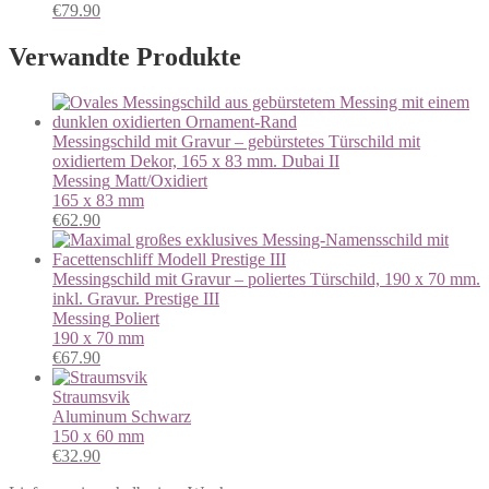
€
79.90
Verwandte Produkte
Messingschild mit Gravur – gebürstetes Türschild mit
oxidiertem Dekor, 165 x 83 mm. Dubai II
Messing
Matt/Oxidiert
165 x 83 mm
€
62.90
Messingschild mit Gravur – poliertes Türschild, 190 x 70 mm.
inkl. Gravur. Prestige III
Messing
Poliert
190 x 70 mm
€
67.90
Straumsvik
Aluminum
Schwarz
150 x 60 mm
€
32.90