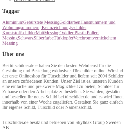
Taggar
Aluminium
Gebürstete Messing
Goldfarben
Hausnummern und
Wohnungsnummern, Kennzeichnungsschilder,
Kunststoffschilder
Matt
Messing
Oxidiert
Plastik
Poliert
Messing
Schwarz
Silberfarbe
Türklopfer
Verchromt
vernickeltem
Messing
Über uns
Bei türschilder.de erhalten Sie den besten Webdienst für die
Gestaltung und Bestellung exklusiver Türschilder online. Wir sind
der erste Onlineshop für Türschilder und liefern seit 2004 Schilder
an unsere zufriedenen Kunden. Unser Ziel ist es, unseren Kunden
eine einfache und preiswerte Möglichkeit zu bieten, Schilder für
Zuhause oder den Arbeitsplatz zu bestellen. Sie wählen, gestalten
und bestellen Ihr neues Schild bei türschilder.de und es wird Ihnen
innerhalb von einer Woche zugeliefert. Gestalten Sie ganz einfach
Ihr eigenes Schild, Türschild oder Namensschild.
Türschilder.de besitz und betrieben von Skyltdax Group Sweden
AB