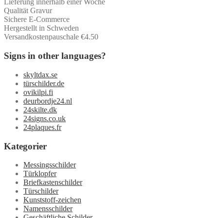
Lieferung innerhalb einer Woche
Qualität Gravur
Sichere E-Commerce
Hergestellt in Schweden
Versandkostenpauschale €4.50
Signs in other languages?
skyltdax.se
türschilder.de
ovikilpi.fi
deurbordje24.nl
24skilte.dk
24signs.co.uk
24plaques.fr
Kategorier
Messingsschilder
Türklopfer
Briefkastenschilder
Türschilder
Kunststoff-zeichen
Namensschilder
Geschäftliche Schilder