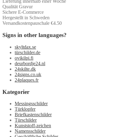
Lieferung innerhalb einer Woche
Qualität Gravur
Sichere E-Commerce
Hergestellt in Schweden
Versandkostenpauschale €4.50
Signs in other languages?
skyltdax.se
türschilder.de
ovikilpi.fi
deurbordje24.nl
24skilte.dk
24signs.co.uk
24plaques.fr
Kategorier
Messingsschilder
Türklopfer
Briefkastenschilder
Türschilder
Kunststoff-zeichen
Namensschilder
Geschäftliche Schilder