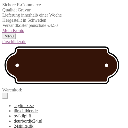
Sichere E-Commerce
Qualität Gravur
Lieferung innerhalb einer Woche
Hergestellt in Schweden
Versandkostenpauschale €4.50
Mein Konto
Menu
türschilder.de
Warenkorb
skyltdax.se
türschilder.de
ovikilpi.fi
deurbordje24.nl
24skilte.dk