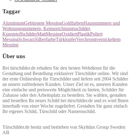
Taggar
Aluminium
Gebürstete Messing
Goldfarben
Hausnummern und
Wohnungsnummern, Kennzeichnungsschilder,
Kunststoffschilder
Matt
Messing
Oxidiert
Plastik
Poliert
Messing
Schwarz
Silberfarbe
Türklopfer
Verchromt
vernickeltem
Messing
Über uns
Bei türschilder.de erhalten Sie den besten Webdienst für die
Gestaltung und Bestellung exklusiver Türschilder online. Wir sind
der erste Onlineshop für Türschilder und liefern seit 2004 Schilder
an unsere zufriedenen Kunden. Unser Ziel ist es, unseren Kunden
eine einfache und preiswerte Möglichkeit zu bieten, Schilder für
Zuhause oder den Arbeitsplatz zu bestellen. Sie wählen, gestalten
und bestellen Ihr neues Schild bei türschilder.de und es wird Ihnen
innerhalb von einer Woche zugeliefert. Gestalten Sie ganz einfach
Ihr eigenes Schild, Türschild oder Namensschild.
Türschilder.de besitz und betrieben von Skyltdax Group Sweden
AB