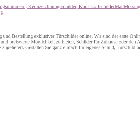
snummern, Kennzeichnungsschilder, Kunststoffschilder
Matt
Messin
ng
g und Bestellung exklusiver Türschilder online. Wir sind der erste Onli
nd preiswerte Möglichkeit zu bieten, Schilder für Zuhause oder den Arb
 zugeliefert. Gestalten Sie ganz einfach Ihr eigenes Schild, Türschild 