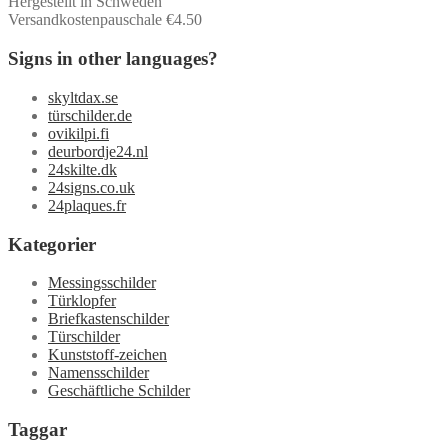
Hergestellt in Schweden
Versandkostenpauschale €4.50
Signs in other languages?
skyltdax.se
türschilder.de
ovikilpi.fi
deurbordje24.nl
24skilte.dk
24signs.co.uk
24plaques.fr
Kategorier
Messingsschilder
Türklopfer
Briefkastenschilder
Türschilder
Kunststoff-zeichen
Namensschilder
Geschäftliche Schilder
Taggar