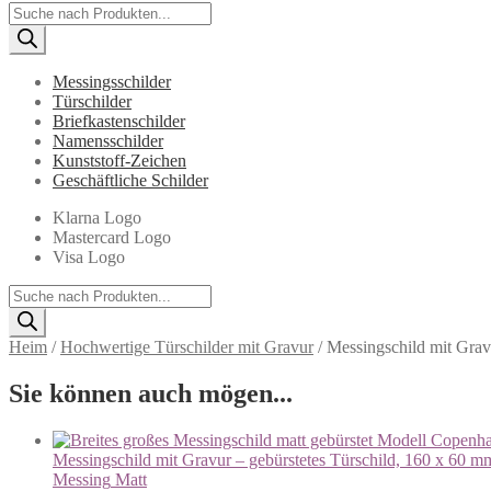
Products
search
Messingsschilder
Türschilder
Briefkastenschilder
Namensschilder
Kunststoff-Zeichen
Geschäftliche Schilder
Klarna Logo
Mastercard Logo
Visa Logo
Products
search
Heim
/
Hochwertige Türschilder mit Gravur
/
Messingschild mit Grav
Sie können auch mögen...
Messingschild mit Gravur – gebürstetes Türschild, 160 x 60 m
Messing
Matt