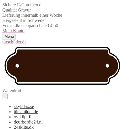
Sichere E-Commerce
Qualität Gravur
Lieferung innerhalb einer Woche
Hergestellt in Schweden
Versandkostenpauschale €4.50
Mein Konto
Menu
türschilder.de
Warenkorb
skyltdax.se
türschilder.de
ovikilpi.fi
deurbordje24.nl
24skilte.dk