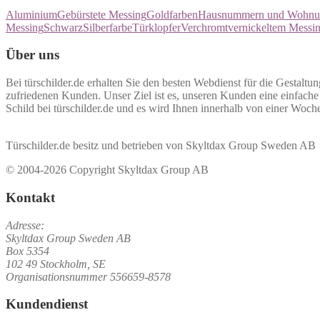
Aluminium
Gebürstete Messing
Goldfarben
Hausnummern und Wohnung
Messing
Schwarz
Silberfarbe
Türklopfer
Verchromt
vernickeltem Messi
Über uns
Bei türschilder.de erhalten Sie den besten Webdienst für die Gestaltun
zufriedenen Kunden. Unser Ziel ist es, unseren Kunden eine einfache u
Schild bei türschilder.de und es wird Ihnen innerhalb von einer Woche
Türschilder.de besitz und betrieben von Skyltdax Group Sweden AB
© 2004-2026 Copyright Skyltdax Group AB
Kontakt
Adresse:
Skyltdax Group Sweden AB
Box 5354
102 49 Stockholm, SE
Organisationsnummer 556659-8578
Kundendienst